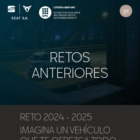
Skip
Menu
to
Close
main
Menu
content
RETOS
ANTERIORES
RETO 2024 - 2025
IMAGINA UN VEHÍCULO